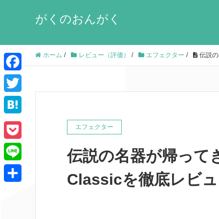
がくのおんがく
ホーム
/
レビュー（評価）
/
エフェクター
/
伝説の名
F
a
T
c
w
H
エフェクター
e
i
a
P
b
伝説の名器が帰ってきた
t
t
o
o
L
t
e
Classicを徹底レビ
c
o
i
e
共
n
k
k
n
r
有
a
e