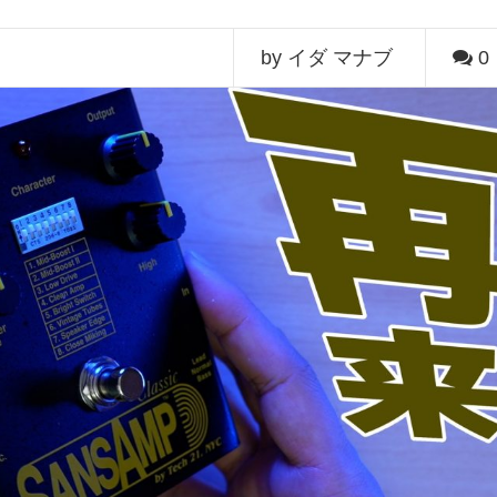
by イダ マナブ
0