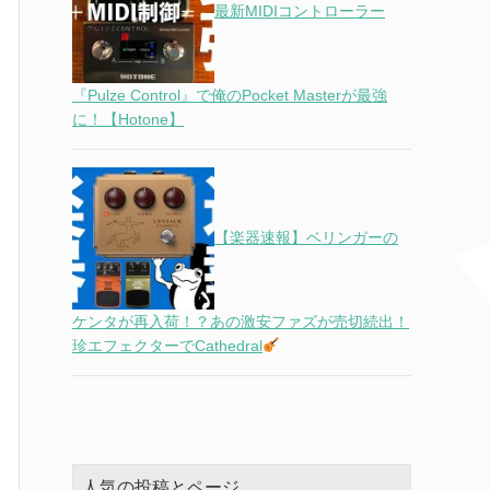
最新MIDIコントローラー
『Pulze Control』で俺のPocket Masterが最強
に！【Hotone】
【楽器速報】ベリンガーの
ケンタが再入荷！？あの激安ファズが売切続出！
珍エフェクターでCathedral
人気の投稿とページ