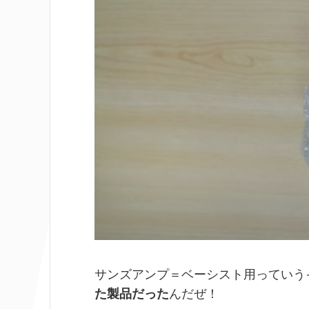
k
サンズアンプ＝ベーシスト用っていう
た製品だった
んだぜ！