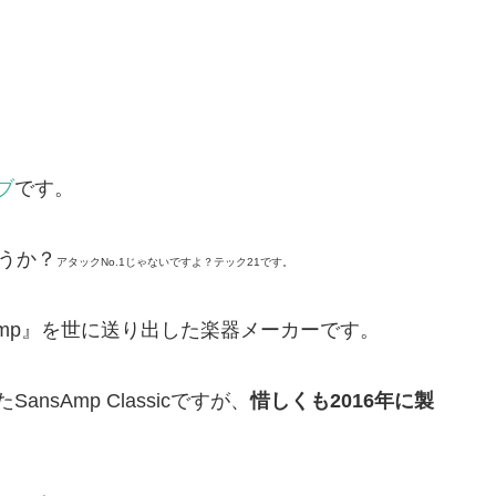
ブ
です。
ょうか？
アタックNo.1じゃないですよ？テック21です。
Amp』を世に送り出した楽器メーカーです。
sAmp Classicですが、
惜しくも2016年に製