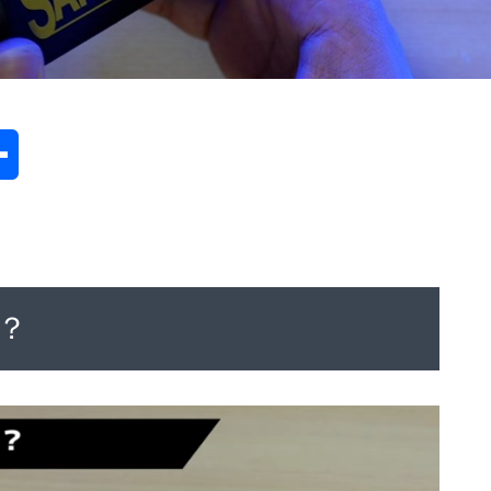
共
有
か？