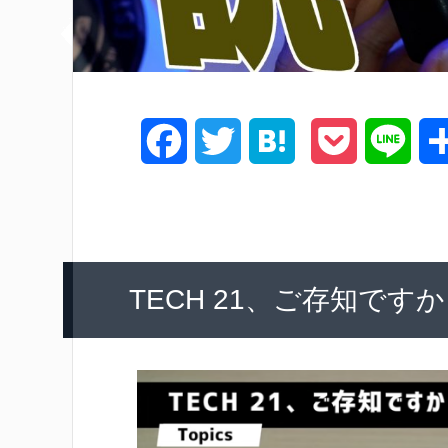
F
T
H
P
L
a
w
a
o
i
c
i
t
c
n
e
t
e
k
e
TECH 21、ご存知です
b
t
n
e
o
e
a
t
o
r