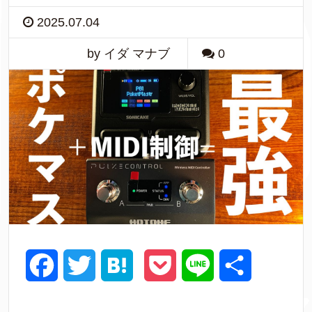
2025.07.04
by イダ マナブ
0
F
T
H
P
L
共
a
w
a
o
i
有