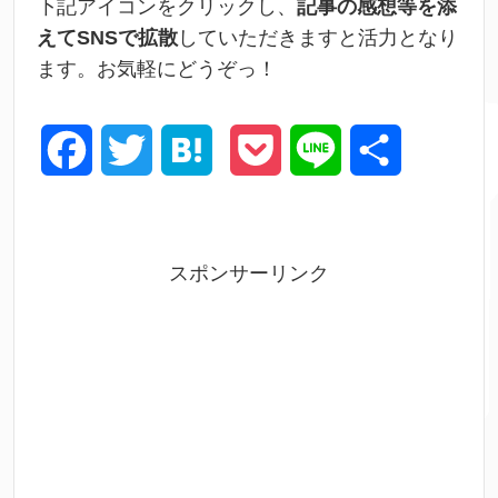
下記アイコンをクリックし、
記事の感想等を添
えてSNSで拡散
していただきますと活力となり
ます。お気軽にどうぞっ！
F
T
H
P
L
共
a
w
a
o
i
有
c
i
t
c
n
スポンサーリンク
e
t
e
k
e
b
t
n
e
o
e
a
t
o
r