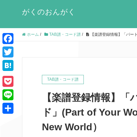
がくのおんがく
ホーム
/
TAB譜・コード譜
/
【楽譜登録情報】「パート・オブ・
F
a
T
c
w
H
TAB譜・コード譜
e
i
a
P
b
【楽譜登録情報】「
t
t
o
o
L
t
e
ド」(Part of Your 
c
o
i
e
共
n
New World）
k
k
n
r
有
a
e