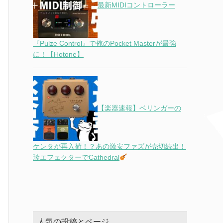
最新MIDIコントローラー
『Pulze Control』で俺のPocket Masterが最強
に！【Hotone】
【楽器速報】ベリンガーの
ケンタが再入荷！？あの激安ファズが売切続出！
珍エフェクターでCathedral
人気の投稿とページ