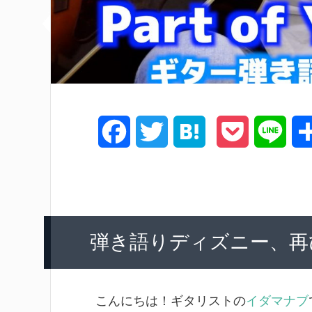
F
T
H
P
L
a
w
a
o
i
c
i
t
c
n
e
t
e
k
e
弾き語りディズニー、再
b
t
n
e
o
e
a
t
こんにちは！ギタリストの
イダマナブ