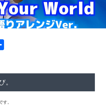
共
有
び。
です。