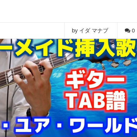
by イダ マナブ
0