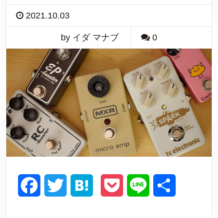
2021.10.03
by イダ マナブ
0
F
T
H
P
L
共
a
w
a
o
i
有