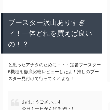
c
i
t
c
n
e
t
e
k
e
ブースター沢山ありすぎ
b
t
n
e
ィ！一体どれを買えば良い
o
e
a
t
の！？
o
r
k
と思ったアナタのために・・・定番ブースター
5機種を徹底比較レビューしたよ！推しのブー
スター見付けて行ってくれよな！
おはようございます。
今日も一日がんばるぞい！