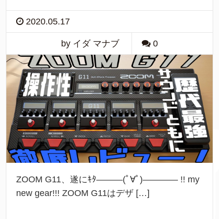
2020.05.17
by イダ マナブ
0
ZOOM G11、遂にｷﾀ―――(ﾟ∀ﾟ)―――― !! my
new gear!!! ZOOM G11はデザ […]